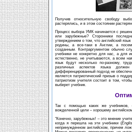
Получив относительную свободу выбо
растерялись, и в этом состоянии растерян
Процесс выбора УМК начинается с решен
или зарубежные? Сторонники последн
утверждением о том, что английский язык
родины, а все-таки в Англии, а посе
созданным. Контраргументом обычно сл
учебники не конкретно для нас, а для и
естественно, не учитываются, а всем нам
язык будут несколько по-разному, тру
различных аспектов языка должен
дифференцированный подход не обеспечи
является патриотический призыв о подде
патриотизм учителя состоит в том, чтобы
выберет учебник.
Опти
Так с помощью каких же учебников, 
вожделенной цели – хорошему английско
“Конечно, зарубежных! – это мнение учит
когда я перешла на эти учебники (
Engli
непринужденном английском, причем ложи
Можно поставить произношение, но интон