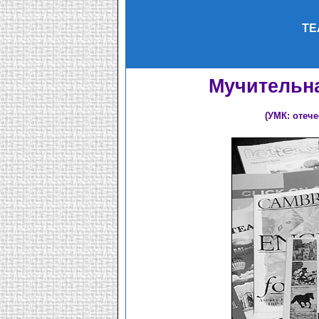
TE
Мучительн
(УМК: отеч