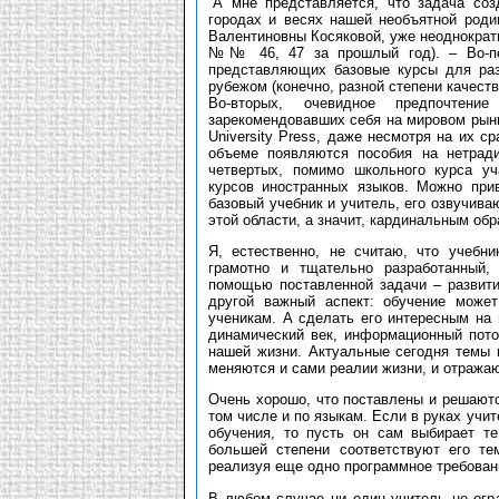
“А мне представляется, что задача соз
городах и весях нашей необъятной роди
Валентиновны Косяковой, уже неоднократ
№№ 46, 47 за прошлый год). – Во-пер
представляющих базовые курсы для раз
рубежом (конечно, разной степени качества
Во-вторых, очевидное предпочтени
зарекомендовавших себя на мировом рынке
University Press, даже несмотря на их с
объеме появляются пособия на нетрад
четвертых, помимо школьного курса у
курсов иностранных языков. Можно при
базовый учебник и учитель, его озвучив
этой области, а значит, кардинальным об
Я, естественно, не считаю, что учебн
грамотно и тщательно разработанный,
помощью поставленной задачи – развити
другой важный аспект: обучение може
ученикам. А сделать его интересным на 
динамический век, информационный пото
нашей жизни. Актуальные сегодня темы 
меняются и сами реалии жизни, и отражаю
Очень хорошо, что поставлены и решаютс
том числе и по языкам. Если в руках учи
обучения, то пусть он сам выбирает т
большей степени соответствуют его те
реализуя еще одно программное требован
В любом случае ни один учитель не огр