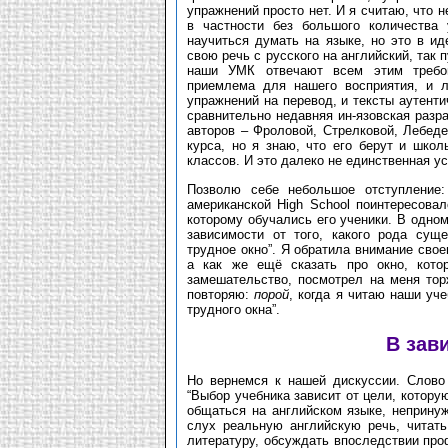
упражнений просто нет. И я считаю, что 
в частности без большого количества
научиться думать на языке, но это в и
свою речь с русского на английский, так 
наши УМК отвечают всем этим требов
приемлема для нашего восприятия, и л
упражнений на перевод, и тексты аутент
сравнительно недавняя ин-язовская разра
авторов – Фроловой, Стрелковой, Лебед
курса, но я знаю, что его берут и шко
классов. И это далеко не единственная у
Позволю себе небольшое отступление
американской High School поинтересова
которому обучались его ученики. В одном
зависимости от того, какого рода сущ
трудное окно”. Я обратила внимание свое
а как же ещё сказать про окно, кото
замешательство, посмотрел на меня торж
повторяю:
порой
, когда я читаю наши уче
трудного окна”.
В зав
Но вернемся к нашей дискуссии. Слово
“Выбор учебника зависит от цели, котору
общаться на английском языке, непринуж
слух реальную английскую речь, читат
литературу, обсуждать впоследствии пр