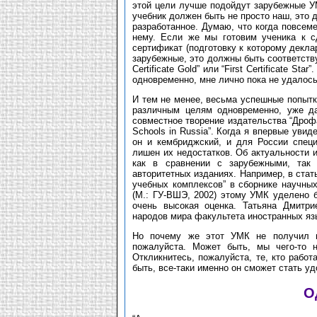
этой цели лучше подойдут зарубежные УМ
учебник должен быть не просто наш, это 
разработанное. Думаю, что когда повсеме
нему. Если же мы готовим ученика к с
сертификат (подготовку к которому декла
зарубежные, это должны быть соответству-ю
Certificate Gold” или “First Certificate 
одновременно, мне лично пока не удалось
И тем не менее, весьма успешные попытк
различным целям одновременно, уже д
совместное творение издательства “Дрофа”
Schools in Russia”. Когда я впервые увиде
он и кембриджский, и для России спец
лишен их недостатков. Об актуальности и
как в сравнении с зарубежными, так
авторитетных изданиях. Например, в стат
учебных комплексов” в сборнике научных
(М.: ГУ-ВШЭ, 2002) этому УМК уделено 
очень высокая оценка. Татьяна Дмитри
народов мира факультета иностранных яз
Но почему же этот УМК не получил ш
пожалуйста. Может быть, мы чего-то 
Откликнитесь, пожалуйста, те, кто рабо
быть, все-таки именно он сможет стать 
О