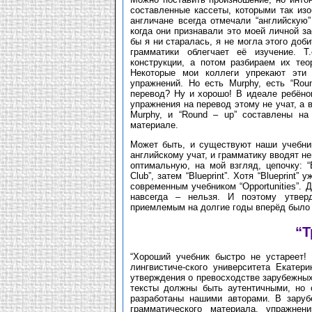
составленные кассеты, которыми так из
англичане всегда отмечали “английскую
когда они признавали это моей личной за
бы я ни старалась, я не могла этого доб
грамматики облегчает её изучение. Т
конструкции, а потом разбираем их тео
Некоторые мои коллеги упрекают эти 
упражнений. Но есть Murphy, есть “Rou
перевод? Ну и хорошо! В идеале ребёно
упражнения на перевод этому не учат, а 
Murphy, и “Round – up” составлены на
материале.
Может быть, и существуют наши учебник
английскому учат, и грамматику вводят н
оптимальную, на мой взгляд, цепочку: “Eng
Club”, затем “Blueprint”. Хотя “Blueprint
современным учебником “Opportunities”. 
навсегда – нельзя. И поэтому утвер
приемлемым на долгие годы вперёд было 
“Т
“Хороший учебник быстро не устареет!
лингвистиче-ского университета Екатер
утверждения о превосходстве зарубежных
тексты должны быть аутентичными, но 
разработаны нашими авторами. В заруб
грамматического материала, упражнен