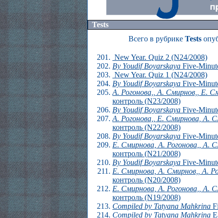
Tests
Всего в рубрике
Tests
опуб
New Year. Quiz 2 (N24/2008)
By Youdif Boyarskaya
Five-Minute
New Year. Quiz 1 (N24/2008)
By Youdif Boyarskaya
Five-Minute
А. Рогонова,, А. Смирнов,, Е. 
контроль (N23/2008)
By Youdif Boyarskaya
Five-Minute
А. Рогонова,, Е. Смирнова, А. 
контроль (N22/2008)
By Youdif Boyarskaya
Five-Minute
Е. Смирнова, А. Рогонова,, А. 
контроль (N21/2008)
By Youdif Boyarskaya
Five-Minute
Е. Смирнова, А. Смирнов,, А. Р
контроль (N20/2008)
Е. Смирнова, А. Рогонова,, А. 
контроль (N19/2008)
Compiled by Tatyana Mahkrina
Fi
Compiled by Tatyana Mahkrina
Ea