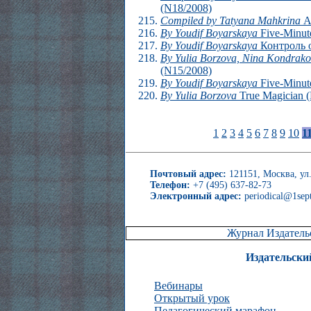
(N18/2008)
Compiled by Tatyana Mahkrina
Ac
By Youdif Boyarskaya
Five-Minute
By Youdif Boyarskaya
Контроль о
By Yulia Borzova, Nina Kondrak
(N15/2008)
By Youdif Boyarskaya
Five-Minute
By Yulia Borzova
True Magician 
1
2
3
4
5
6
7
8
9
10
1
Почтовый адрес:
121151, Москва, ул.
Телефон:
+7 (495) 637-82-73
Электронный адрес:
periodical@1sept
Журнал Издательс
Издательски
Вебинары
Открытый урок
Педагогический марафон